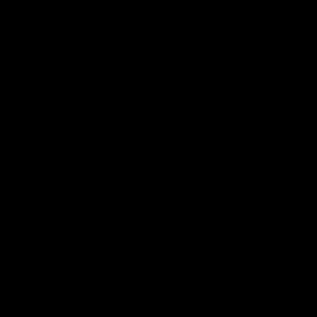
下一篇：无为市委副书记、市长束晓伟一行莅临8025威尼斯集
开展调